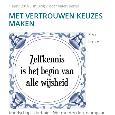
/
/
1 april 2016
in
Blog
door
Valeri Berns
MET VERTROUWEN KEUZES
MAKEN
Een
leuke
boodschap is het niet: We moeten leren omgaan