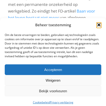
met een permanente onzekerheid op
werkgebied. Zo eindigt het FD-artikel
Baan voor
het leven bestaat niet meer
van afgelopen
zaterdag.
Beheer toestemming
Om de beste ervaringen te bieden, gebruiken wij technologieën zoals
cookies om informatie over je apparaat op te slaan en/of te raadplegen.
Lees meer
Door in te stemmen met deze technologieën kunnen wij gegevens zoals
surfgedrag of unieke ID's op deze site verwerken. Als je geen
toestemming geeft of uw toestemming intrekt, kan dit een nadelige
invloed hebben op bepaalde functies en mogelijkheden.
Facebook
Twitter
LinkedIn
Accepteren
Weigeren
«
‹
7
8
9
Pagina 9 van 9
Bekijk voorkeuren
Cookiebeleid
Privacy verklaring