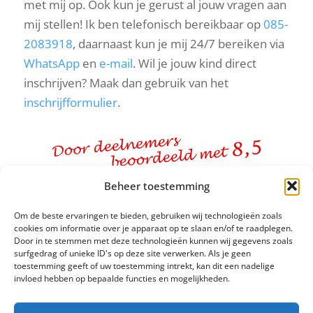
met mij op. Ook kun je gerust al jouw vragen aan
mij stellen! Ik ben telefonisch bereikbaar op
085-
2083918
, daarnaast kun je mij 24/7 bereiken via
WhatsApp
en
e-mail
. Wil je jouw kind direct
inschrijven? Maak dan gebruik van het
inschrijfformulier
.
Beheer toestemming
KIJKEN VANUIT MOGELIJKHEDEN
Om de beste ervaringen te bieden, gebruiken wij technologieën zoals
cookies om informatie over je apparaat op te slaan en/of te raadplegen.
Door in te stemmen met deze technologieën kunnen wij gegevens zoals
surfgedrag of unieke ID's op deze site verwerken. Als je geen
PERSOONLIJKE STUDIE TOP 5
toestemming geeft of uw toestemming intrekt, kan dit een nadelige
invloed hebben op bepaalde functies en mogelijkheden.