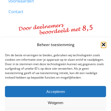
voorwaarden
Contact
Beheer toestemming
96% RAADT STUDIEKEUZE
BOOTCAMP® AAN
Om de beste ervaringen te bieden, gebruiken wij technologieën zoals
cookies om informatie over je apparaat op te slaan en/of te raadplegen.
Door in te stemmen met deze technologieën kunnen wij gegevens zoals
surfgedrag of unieke ID's op deze site verwerken. Als je geen
WORDT MET 8,5 GEWAARDEERD
toestemming geeft of uw toestemming intrekt, kan dit een nadelige
invloed hebben op bepaalde functies en mogelijkheden.
90% TEVREDEN MET GEKOZEN
Accepteren
STUDIE
Weigeren