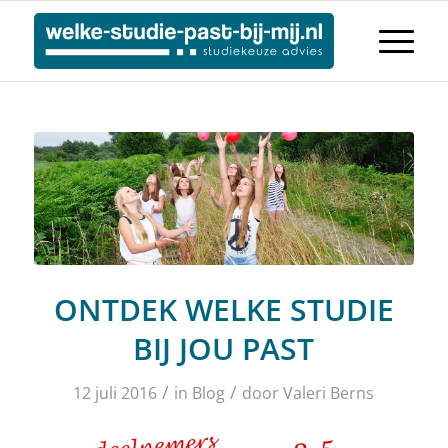
ONTDEK WELKE STUDIE
BIJ JOU PAST
/
/
12 juli 2016
in
Blog
door
Valeri Berns