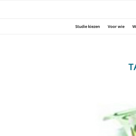
Studie kiezen
Voor wie
W
T