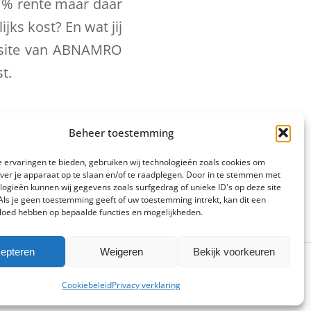
0 % rente maar daar
jks kost? En wat jij
e site van ABNAMRO
t.
Beheer toestemming
 ervaringen te bieden, gebruiken wij technologieën zoals cookies om
over je apparaat op te slaan en/of te raadplegen. Door in te stemmen met
logieën kunnen wij gegevens zoals surfgedrag of unieke ID's op deze site
Als je geen toestemming geeft of uw toestemming intrekt, kan dit een
vloed hebben op bepaalde functies en mogelijkheden.
epteren
Weigeren
Bekijk voorkeuren
Cookiebeleid
Privacy verklaring