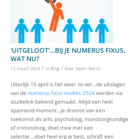
‘UITGELOOT’…BIJ JE NUMERUS FIXUS.
WAT NU?
/
/
12 maart 2024
in
Blog
door
Valeri Berns
Uiterlijk 15 april is het weer zo ver…de uitslagen
van de
numerus fixus studies 2024
worden via
studielink bekend gemaakt. Altijd een heel
spannend moment…je droomt van een
toekomst als arts, psycholoog, mondzorgkundige
of criminoloog, doet mee met een
selectie….doet heel erg je best, schrijft een