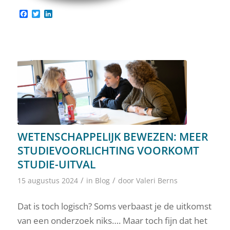
Facebook
Twitter
LinkedIn
WETENSCHAPPELIJK BEWEZEN: MEER
STUDIEVOORLICHTING VOORKOMT
STUDIE-UITVAL
/
/
15 augustus 2024
in
Blog
door
Valeri Berns
Dat is toch logisch? Soms verbaast je de uitkomst
van een onderzoek niks…. Maar toch fijn dat het