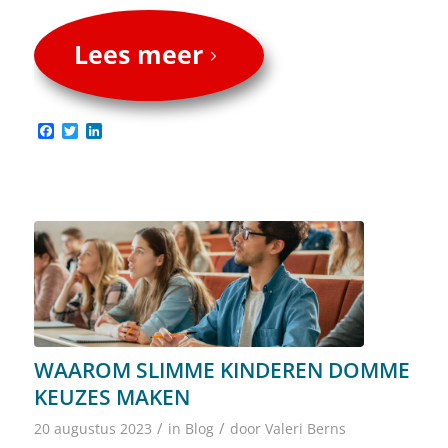
Lees meer
Facebook
Twitter
LinkedIn
WAAROM SLIMME KINDEREN DOMME
KEUZES MAKEN
/
/
20 augustus 2023
in
Blog
door
Valeri Berns