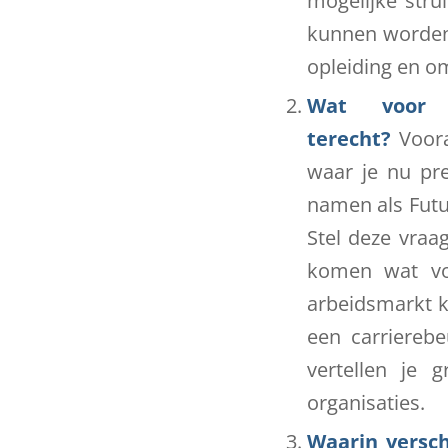
mogelijke stru
kunnen worden.
opleiding en o
Wat voor b
terecht?
Voor
waar je nu pr
namen als Future
Stel deze vraa
komen wat vo
arbeidsmarkt k
een carriereb
vertellen je
organisaties.
Waarin versch