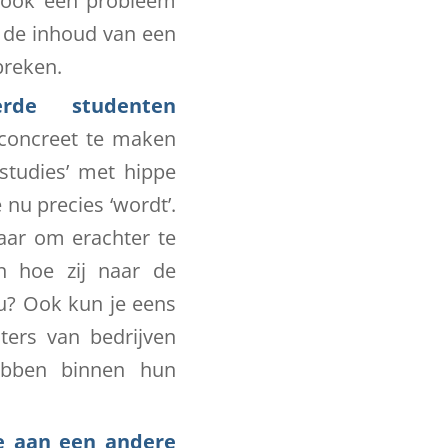
u ook een probleem
 de inhoud van een
breken.
rde studenten
 concreet te maken
studies’ met hippe
e nu precies ‘wordt’.
jaar om erachter te
 hoe zij naar de
au? Ook kun je eens
ters van bedrijven
ebben binnen hun
ie aan een andere