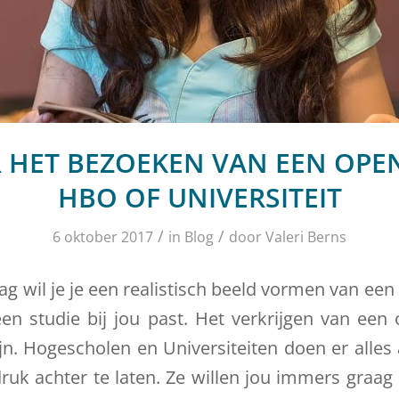
R HET BEZOEKEN VAN EEN OPE
HBO OF UNIVERSITEIT
/
/
6 oktober 2017
in
Blog
door
Valeri Berns
g wil je je een realistisch beeld vormen van een 
een studie bij jou past. Het verkrijgen van een 
ijn. Hogescholen en Universiteiten doen er alle
druk achter te laten. Ze willen jou immers graag