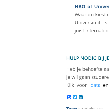
HBO of Unive
Waarom kiest d
Universiteit. I
juist internatio
HULP NODIG BIJ 
Heb je behoefte aa
je wil gaan studer
Klik voor
data
en
Facebook
Twitter
LinkedIn
Tags:
studiekeuze