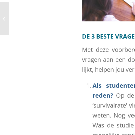
Hulp bij studiekeuze
DE 3 BESTE VRAG
Met deze voorber
vragen aan een doc
lijkt, helpen jou v
Als studente
reden?
Op de 
‘survivalrate’
weten. Nog vee
Was de studie 