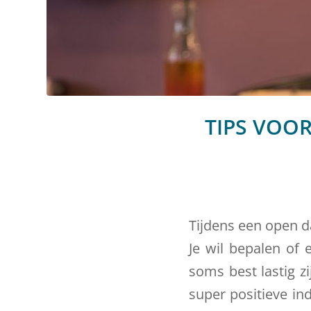
TIPS VOO
Tijdens een open da
Je wil bepalen of 
soms best lastig z
super positieve in