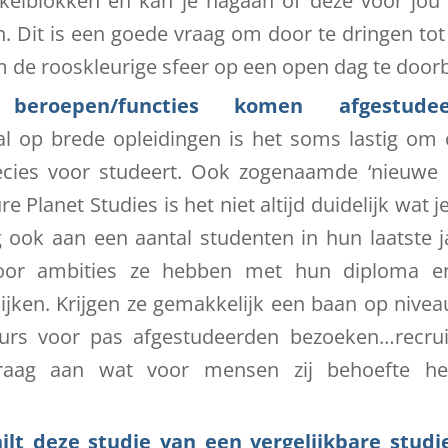
ikelblokken en kan je nagaan of deze voor jo
 Dit is een goede vraag om door te dringen tot
m de rooskleurige sfeer op een open dag te door
eroepen/functies komen afgestudee
al op brede opleidingen is het soms lastig om
ecies voor studeert. Ook zogenaamde ‘nieuwe 
 Planet Studies is het niet altijd duidelijk wat j
g ook aan een aantal studenten in hun laatste 
or ambities ze hebben met hun diploma en
ijken. Krijgen ze gemakkelijk een baan op nive
eurs voor pas afgestudeerden bezoeken…recrui
 graag aan wat voor mensen zij behoefte h
ilt deze studie van een vergelijkbare stud