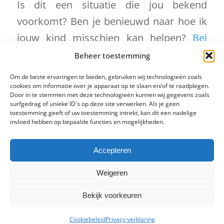
Is dit een situatie die jou bekend
voorkomt? Ben je benieuwd naar hoe ik
jouw kind misschien kan helpen?
Bel
gerust dan kunnen we bespreken of mijn
Beheer toestemming
hulp de juiste is.
Om de beste ervaringen te bieden, gebruiken wij technologieën zoals
cookies om informatie over je apparaat op te slaan en/of te raadplegen.
Door in te stemmen met deze technologieën kunnen wij gegevens zoals
Facebook
Twitter
LinkedIn
surfgedrag of unieke ID's op deze site verwerken. Als je geen
toestemming geeft of uw toestemming intrekt, kan dit een nadelige
invloed hebben op bepaalde functies en mogelijkheden.
DEEL DIT STUK
Accepteren
Weigeren
Bekijk voorkeuren
Cookiebeleid
Privacy verklaring