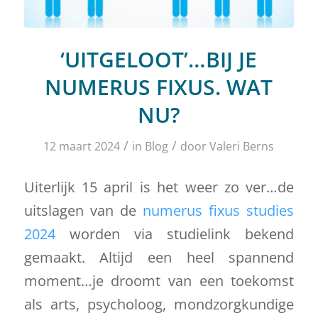
‘UITGELOOT’…BIJ JE
NUMERUS FIXUS. WAT
NU?
/
/
12 maart 2024
in
Blog
door
Valeri Berns
Uiterlijk 15 april is het weer zo ver…de
uitslagen van de
numerus fixus studies
2024
worden via studielink bekend
gemaakt. Altijd een heel spannend
moment…je droomt van een toekomst
als arts, psycholoog, mondzorgkundige