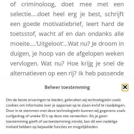
of criminoloog, doet mee met een
selectie….doet heel erg je best, schrijft
een goede motivatiebrief, leert hard de
toetsstof, wacht af en dan ondanks alle
moeite….’Uitgeloot’…Wat nu? Je droom in
duigen, je hoop van de afgelopen weken
vervlogen. Wat nu? Hoe krijg je snel de
alternatieven op een rij? Ik heb passende
alternatieven zonder numerus fixus al
Beheer toestemming
voor je uitgezocht en op een rij gezet.
Om de beste ervaringen te bieden, gebruiken wij technologieën zoals
App me
en ik stuur je
de lijst.
cookies om informatie over je apparaat op te slaan en/of te raadplegen.
Door in te stemmen met deze technologieën kunnen wij gegevens zoals
surfgedrag of unieke ID's op deze site verwerken. Als je geen
toestemming geeft of uw toestemming intrekt, kan dit een nadelige
Lees meer
invloed hebben op bepaalde functies en mogelijkheden.