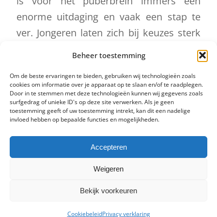
is voor het puberbrein immers een
enorme uitdaging en vaak een stap te
ver. Jongeren laten zich bij keuzes sterk
beïnvloeden en sturen door anderen. Bij
Beheer toestemming
hun studiekeuze zijn dat vooral hun
Om de beste ervaringen te bieden, gebruiken wij technologieën zoals
ouders.
cookies om informatie over je apparaat op te slaan en/of te raadplegen.
Door in te stemmen met deze technologieën kunnen wij gegevens zoals
surfgedrag of unieke ID's op deze site verwerken. Als je geen
toestemming geeft of uw toestemming intrekt, kan dit een nadelige
Lees meer
invloed hebben op bepaalde functies en mogelijkheden.
Accepteren
Facebook
Twitter
LinkedIn
Weigeren
Bekijk voorkeuren
Cookiebeleid
Privacy verklaring